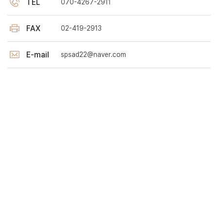
TEL
070-4267-2911
FAX
02-419-2913
E-mail
spsad22@naver.com