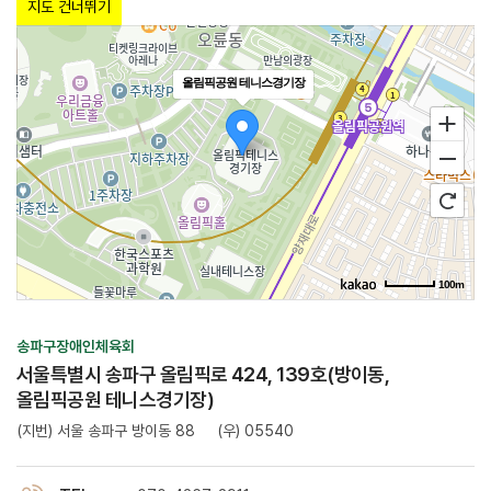
지도 건너뛰기
로드뷰
길찾기
올림픽공원 테니스경기장
지도
크게
보기
100m
송파구장애인체육회
서울특별시 송파구 올림픽로 424, 139호(방이동,
올림픽공원 테니스경기장)
(지번) 서울 송파구 방이동 88
(우) 05540