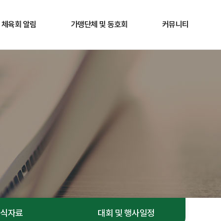
체육회 알림
가맹단체 및 동호회
커뮤니티
공지사항
가맹단체
갤러리
경영공시
동호회
홍보게시판
보도자료
관련장애인단체
1:1 문의
서식자료
대회 및 행사일정
서식자료
대회 및 행사일정