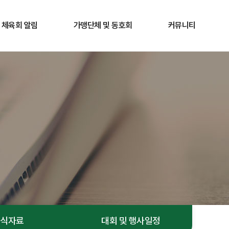
체육회 알림
가맹단체 및 동호회
커뮤니티
공지사항
가맹단체
갤러리
경영공시
동호회
홍보게시판
보도자료
관련장애인단체
1:1 문의
서식자료
대회 및 행사일정
서식자료
대회 및 행사일정